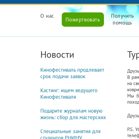
О нас
Получить
Пожертвовать
помощь
Новости
Ту
Кинофестиваль продлевает
Друзь
срок подачи заявок
В рам
на св
коври
Кастинг: ищем ведущего
Мы б
Кинофестиваля
поход
Подарите журналам новую
Друзь
жизнь: сбор для мастерских
P.S. 
Специальные занятия для
телеф
студентов РНИМУ