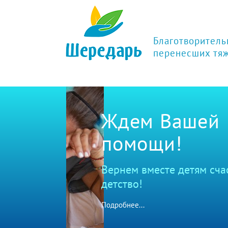
Благотворитель
перенесших тя
Ждем Вашей
помощи!
Вернем вместе детям счастливо
детство!
Подробнее...