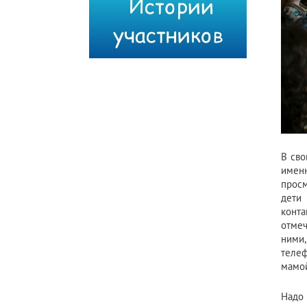
В сво
именн
просм
дети 
конта
отмеч
ними,
телеф
мамой
Надо 