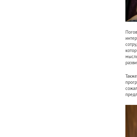
Погов
инте
сотру
котор
мысл
разви
Также
прогр
сожал
пред