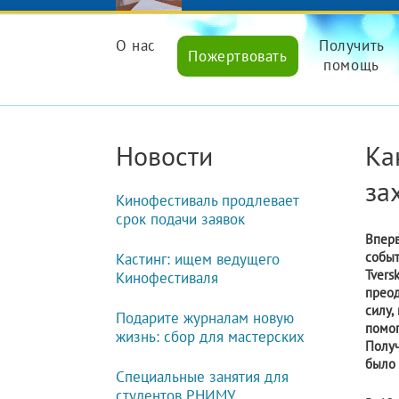
О нас
Получить
Пожертвовать
помощь
Новости
Ка
за
Кинофестиваль продлевает
срок подачи заявок
Впер
событ
Кастинг: ищем ведущего
Tver
Кинофестиваля
преод
силу,
Подарите журналам новую
помог
жизнь: сбор для мастерских
Получ
было 
Специальные занятия для
студентов РНИМУ