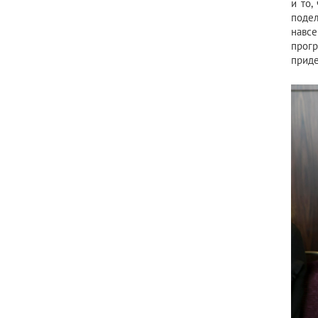
и то,
поде
навсе
прог
приде