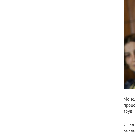
Менед
проц
трудн
С ин
выздо