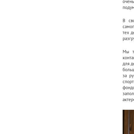
очень
подум
В св
самоп
тех д
разгр
Мы т
конта
для д
больш
за ру
спорт
фондо
запол
актер