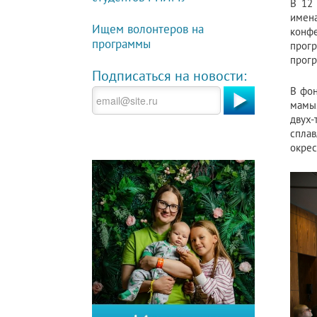
В 12 
имен
Ищем волонтеров на
конфе
программы
прогр
прогр
Подписаться на новости:
В фон
мамы.
двух-
сплав
окрес