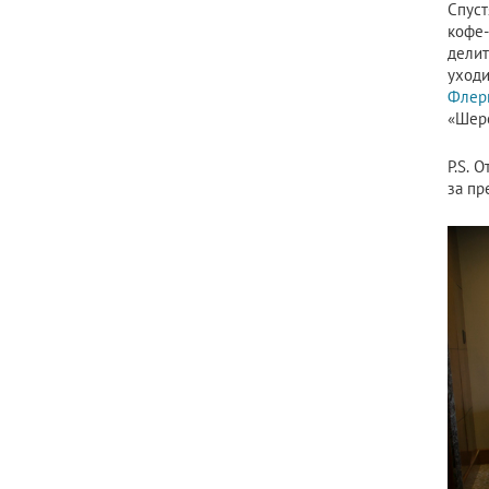
Спуст
кофе
дели
уходи
Флер
«Шер
P.S. 
за пр